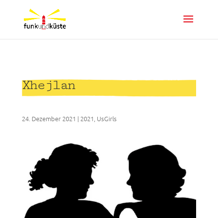
Xhejlan
24. Dezember 2021
|
2021
,
UsGirls