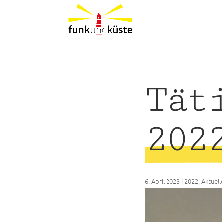
Tät
202
6. April 2023
|
2022
,
Aktuell