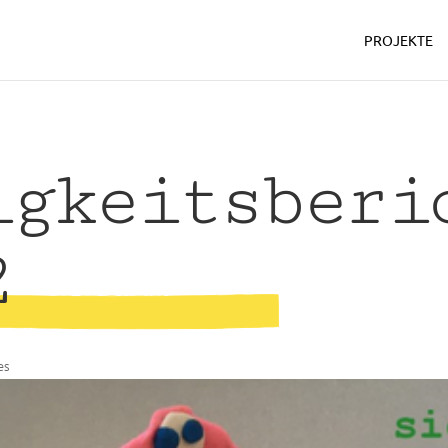
PROJEKTE
igkeitsberi
2
es